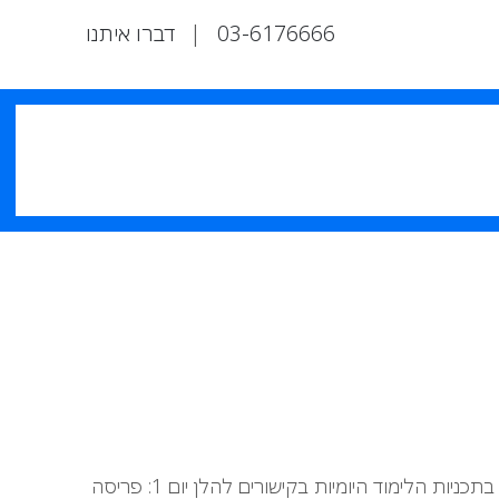
03-6176666
|
דברו איתנו
קורס זה בן 5 ימים מורכב מ -5 קורסים נפרדים של יום אחד. קורס זה יעזור לך להתכונן לבחינה Microsoft AZ-300. ניתן לעיין בתכניות הלימוד היומיות בקישורים להלן יום 1: פריסה