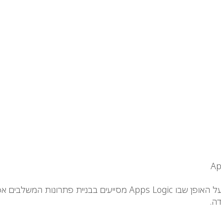
שימוש ב- Swagger לתיעוד ממשק API וכן הסבר על האופן שבו s Logic
ה.