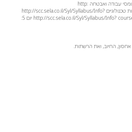
ותצורה של תשתיות http://scc.sela.co.il/Syl/Syllabus/Info?courseCode=AZ300T01&branchName=165 יום 2: יישום עומסי עבודה ואבטחה http:
/scc.sela.co.il/Syl/Syllabus/Info?courseCode=AZ300T02&branchName=165 יום 3: הבנה של ארכיטקטורת ענן פתרונות טכנולוגיים http://scc.sela.co.il/Syl/Syllabus/Info?
courseCode=AZ300T03&branchName= 165 יום 4: יצירה ופריסה של יישומים http://scc.sela.co.il/Syl/Syllabus/Info? courseCode=AZ300T04&branchName=165 יום 5: