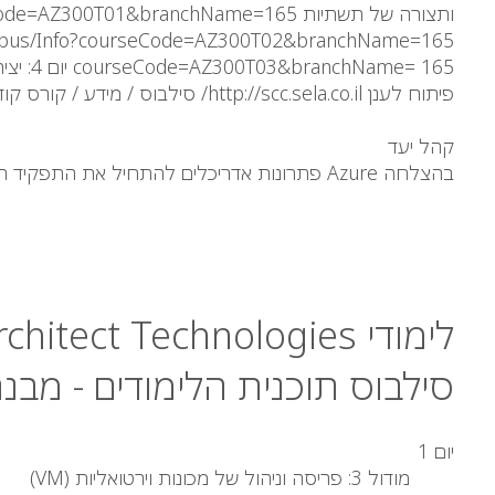
פיתוח לענן http://scc.sela.co.il/ סילבוס / מידע / קורס קוד = AZ300T06 & BranchName = 165
קהל יעד
בהצלחה Azure פתרונות אדריכלים להתחיל את התפקיד הזה עם ניסיון על מערכות הפעלה, וירטואליזציה, תשתית ענן, מבני אחסון, החיוב, ואת הרשתות.
לימודי Microsoft Azure Architect Technologies
סילבוס תוכנית הלימודים - מבנה
יום 1
מודול 3: פריסה וניהול של מכונות וירטואליות (VM)