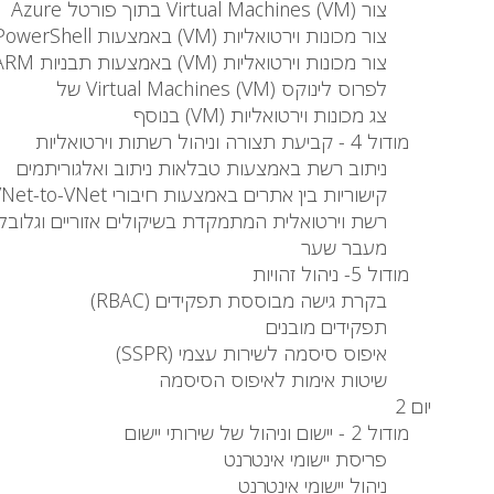
צור Virtual Machines (VM) בתוך פורטל Azure
צור מכונות וירטואליות (VM) באמצעות Azure PowerShell
צור מכונות וירטואליות (VM) באמצעות תבניות ARM
לפרוס לינוקס Virtual Machines (VM) של
צג מכונות וירטואליות (VM) בנוסף
מודול 4 - קביעת תצורה וניהול רשתות וירטואליות
ניתוב רשת באמצעות טבלאות ניתוב ואלגוריתמים
קישוריות בין אתרים באמצעות חיבורי VNet-to-VNet ו- VPN
רשת וירטואלית המתמקדת בשיקולים אזוריים וגלובלי
מעבר שער
מודול 5- ניהול זהויות
בקרת גישה מבוססת תפקידים (RBAC)
תפקידים מובנים
איפוס סיסמה לשירות עצמי (SSPR)
שיטות אימות לאיפוס הסיסמה
יום 2
מודול 2 - יישום וניהול של שירותי יישום
פריסת יישומי אינטרנט
ניהול יישומי אינטרנט