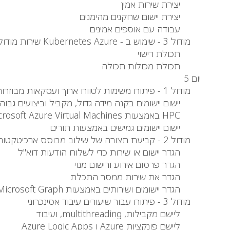
יצירת שירות אמין
יצירת יישום שחקנים מהימנים
עבודה עם אוספים אמינים
מודול 3 - שימוש ב - Kubernetes Azure שירות מודול זה מתמקד בתכלת
תכולת רישוי
תכולת מכולות תכולה
יום 5
מודול 1 - פיתוח משימות לטווח ארוך ועסקאות מבוזרות
יישום יישומים בקנה מידה גדול, מקביל וביצועים גבוה
HPC באמצעות Microsoft Azure Virtual Machines
יישום יישומים גמישים באמצעות תורים
מודול 2 - קביעת תצורה של שילוב מבוסס ארכיטקטורה מבוסס הודעות
הגדר יישום או שירות כדי לשלוח הודעות דוא"ל
הגדר פרסום אירוע ורישום מנוי
הגדר את שירות ממסר התכלת
הגדר יישומים ושירותים באמצעות Microsoft Graph
מודול 3 - פיתוח עבור שיעורים עיבוד אסינכרוני
ליישם מקבילות, multithreading, ועיבוד
ליישם פונקציות Azure ו Azure Logic Apps