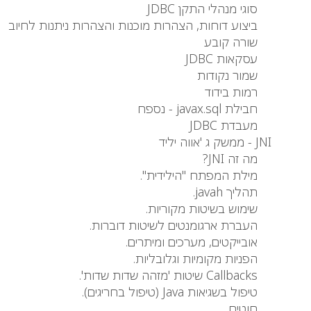
סוגי מנהלי התקן JDBC
ביצוע דוחות, הצהרות מוכנות והצהרות ניתנות לחיוב
שורה קובע
עסקאות JDBC
שמור נקודות
רמות בידוד
חבילת javax.sql - נספח
מעבדת JDBC
JNI - ממשק ג 'אווה יליד
מה זה JNI?
מילת המפתח "הילידית".
תהליך javah.
שימוש בשיטות מקוריות.
העברת ארגומנטים לשיטות דוברות.
אובייקטים, מערכים ומיתרים.
הפניות מקומיות וגלובליות.
Callbacks שיטות 'מזהה שדות שדות'.
טיפול בשגיאות Java (טיפול בחריגים).
חוטים.