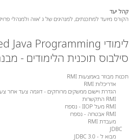
קהל יעד
הקורס מיועד למתכנתים, למנהיגים של ג 'אווה ולמנהלי פרו
לימודי Advanced Java Programming
סילבוס תוכנית הלימודים - מבנה
תכנות מבוזר באמצעות RMI
אדריכלות RMI
הגדרת ויישום ממשקים מרוחקים - דוגמה צעד אחר צע
RMI התקשרות
RMI מעל IIOP - נספח
RMI אבטחה - נספח
מעבדת RMI
JDBC
מבוא ל - JDBC 3.0