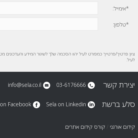
*אימייל:
*טלפון:
ציון פרטיך/פרטייך כמפורט לעיל יהוו הסכמה שלך לשיגור המידע והעדכונים מ
לעיל.
יצירת קשר
info@sela.co.il
03-6176666
סלע ברשת
 on Facebook
Sela on Linkedin
קידום אורגני
/
קורס קידום אתרים