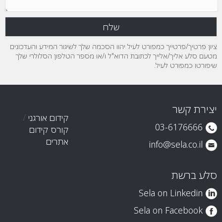
ציון פרטיך/פרטייך כמפורט לעיל יהוו הסכמה שלך לשיגור המידע והעדכונים
מטעם סלע אליך/אלייך לכתובת הדוא"ל ו/או מספר הטלפון הסלולרי שלך
שיפורטו כמפורט לעיל.
יצירת קשר
קידום אורגני
/
03-6176666
קורס קידום
אתרים
info@sela.co.il
סלע ברשת
Sela on Linkedin
Sela on Facebook